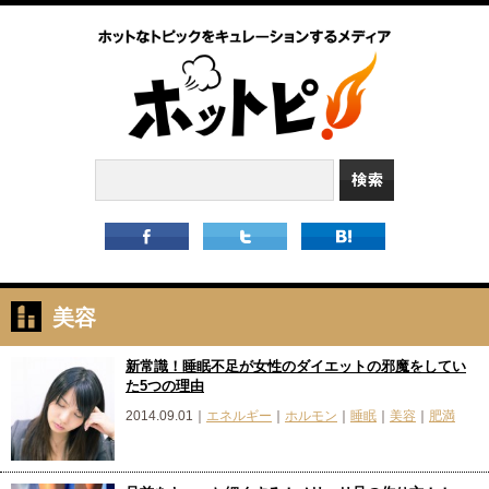
美容
新常識！睡眠不足が女性のダイエットの邪魔をしてい
た5つの理由
2014.09.01｜
エネルギー
｜
ホルモン
｜
睡眠
｜
美容
｜
肥満