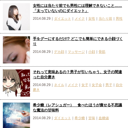
女性には当たり前でも男性には理解できないこと……
「太っていないのにダイエット」
2014.08.29｜
ダイエット
｜
メイク
｜
女性
｜
当たり前
｜
男性
手をグーにするだけ!? どこでも簡単にできる小顔づく
り
2014.08.29｜
デカ顔
｜
マッサージ
｜
小顔
｜
骨筋
それって意味あるの？男子が引いちゃう、女子の間違
った自分磨き
2014.08.29｜
ネイル
｜
メイク
｜
女子
｜
女子会
｜
男子
｜
自分
磨き
希少糖（レアシュガー） 食べたほうが痩せる不思議
な魔法の甘味料
2014.08.29｜
ダイエット
｜
希少糖
｜
甘味
｜
血糖値