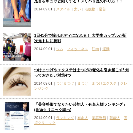
足首をキュッと細くする！メリハリ足の作り方！！
2014.09.01｜
スタイル
｜
太い
｜
老廃物
｜
足首
1日45分で憧れボディになれる！ 大学生カップルが新
次元トレに挑戦
2014.09.01｜
ジム
｜
フィットネス
｜
筋肉
｜
運動
つけまつげやエクステはまつげの老化を引き起こす! 知
っておきたい対策4つ
2014.09.01｜
つけまつげ
｜
まつげ
｜
まつげエクステ
｜
クレ
ンジング
「美容整形でなりたい芸能人・有名人顔ランキング」
(高須クリニック調べ)
2014.09.01｜
ランキング
｜
有名人
｜
美容整形
｜
芸能人
｜
高
須クリニック