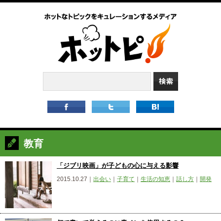
教育
「ジブリ映画」が子どもの心に与える影響
2015.10.27｜
出会い
｜
子育て
｜
生活の知恵
｜
話し方
｜
開発