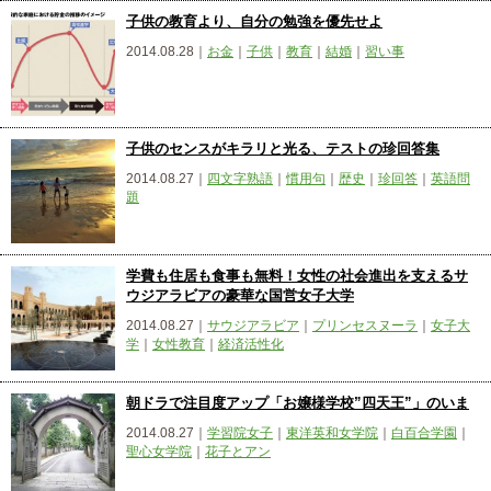
子供の教育より、自分の勉強を優先せよ
2014.08.28｜
お金
｜
子供
｜
教育
｜
結婚
｜
習い事
子供のセンスがキラリと光る、テストの珍回答集
2014.08.27｜
四文字熟語
｜
慣用句
｜
歴史
｜
珍回答
｜
英語問
題
学費も住居も食事も無料！女性の社会進出を支えるサ
ウジアラビアの豪華な国営女子大学
2014.08.27｜
サウジアラビア
｜
プリンセスヌーラ
｜
女子大
学
｜
女性教育
｜
経済活性化
朝ドラで注目度アップ「お嬢様学校”四天王”」のいま
2014.08.27｜
学習院女子
｜
東洋英和女学院
｜
白百合学園
｜
聖心女学院
｜
花子とアン