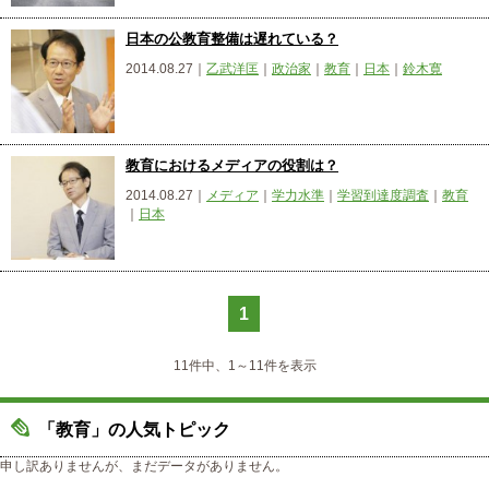
日本の公教育整備は遅れている？
2014.08.27｜
乙武洋匡
｜
政治家
｜
教育
｜
日本
｜
鈴木寛
教育におけるメディアの役割は？
2014.08.27｜
メディア
｜
学力水準
｜
学習到達度調査
｜
教育
｜
日本
1
11件中、1～11件を表示
「教育」の人気トピック
申し訳ありませんが、まだデータがありません。