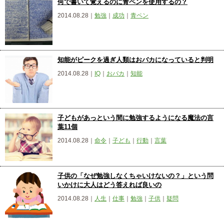
何で書いて覚えるのに青ペンを使用するの？
2014.08.28｜
勉強
｜
成功
｜
青ペン
知能がピークを過ぎ人類はおバカになっていると判明
2014.08.28｜
IQ
｜
おバカ
｜
知能
子どもがあっという間に勉強するようになる魔法の言
葉11個
2014.08.28｜
命令
｜
子ども
｜
行動
｜
言葉
子供の「なぜ勉強しなくちゃいけないの？」という問
いかけに大人はどう答えれば良いの
2014.08.28｜
人生
｜
仕事
｜
勉強
｜
子供
｜
疑問