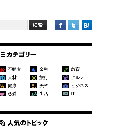
不動産
金融
教育
人材
旅行
グルメ
健康
美容
ビジネス
恋愛
生活
IT