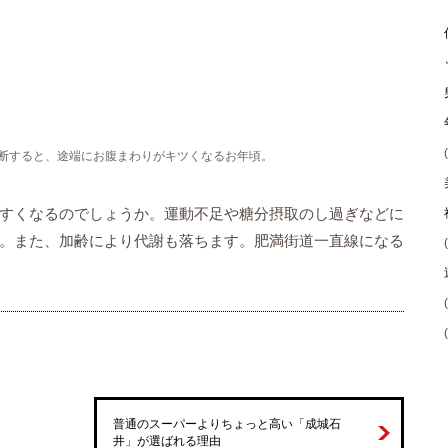
断すると、途端にお腹まわりがキツくなるお年頃。
すくなるのでしょうか。運動不足や糖分摂取のし過ぎなどに
。また、加齢により代謝も落ちます。肥満街道一直線になる
普通のスーパーよりちょっと高い「成城石
井」が選ばれる理由