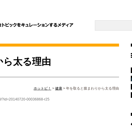
から太る理由
ホットピ！
>
健康
>
年を取ると腹まわりから太る理由
tail/?id=20140720-00036868-r25