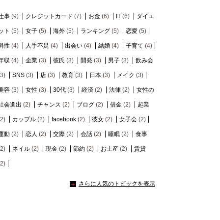
仕事
(9)
クレジットカード
(7)
お金
(6)
IT
(6)
ダイエ
ット
(5)
女子
(5)
海外
(5)
ランキング
(5)
恋愛
(5)
男性
(4)
人手不足
(4)
出会い
(4)
結婚
(4)
子育て
(4)
年収
(4)
企業
(3)
彼氏
(3)
開発
(3)
男子
(3)
飲み会
(3)
SNS
(3)
店
(3)
教育
(3)
日本
(3)
メイク
(3)
美容
(3)
女性
(3)
30代
(3)
経済
(2)
法律
(2)
女性の
社会進出
(2)
チャンス
(2)
ブログ
(2)
借金
(2)
起業
(2)
カップル
(2)
facebook
(2)
彼女
(2)
女子会
(2)
運動
(2)
恋人
(2)
交際
(2)
会話
(2)
睡眠
(2)
食事
(2)
ネイル
(2)
現金
(2)
節約
(2)
お土産
(2)
賃貸
(2)
さらに人気のトピックを表示