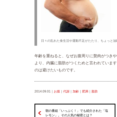
日々の乱れた食生活や運動不足がたたり、ちょっと油
年齢を重ねると、なぜお腹周りに贅肉がつきや
より、内臓に脂肪がつくためと言われています
のは避けたいものです。
2014.09.01｜
お腹
｜
代謝
｜
加齢
｜
肥満
｜
脂肪
朝の番組「いっぷく！」でも紹介された「塩
レモン」。その人気の秘密とは？