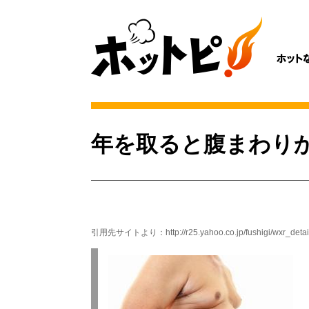
年を取ると腹まわり
引用先サイトより：
http://r25.yahoo.co.jp/fushigi/wxr_de