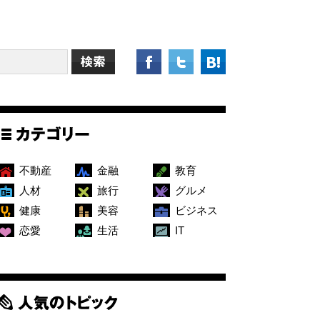
不動産
金融
教育
人材
旅行
グルメ
健康
美容
ビジネス
恋愛
生活
IT