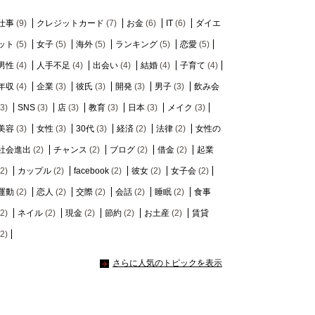
仕事
(9)
クレジットカード
(7)
お金
(6)
IT
(6)
ダイエ
ット
(5)
女子
(5)
海外
(5)
ランキング
(5)
恋愛
(5)
男性
(4)
人手不足
(4)
出会い
(4)
結婚
(4)
子育て
(4)
年収
(4)
企業
(3)
彼氏
(3)
開発
(3)
男子
(3)
飲み会
(3)
SNS
(3)
店
(3)
教育
(3)
日本
(3)
メイク
(3)
美容
(3)
女性
(3)
30代
(3)
経済
(2)
法律
(2)
女性の
社会進出
(2)
チャンス
(2)
ブログ
(2)
借金
(2)
起業
(2)
カップル
(2)
facebook
(2)
彼女
(2)
女子会
(2)
運動
(2)
恋人
(2)
交際
(2)
会話
(2)
睡眠
(2)
食事
(2)
ネイル
(2)
現金
(2)
節約
(2)
お土産
(2)
賃貸
(2)
さらに人気のトピックを表示