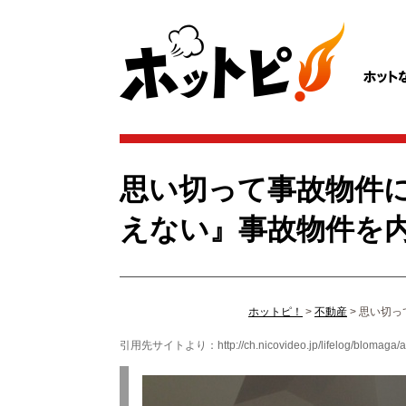
思い切って事故物件
えない』事故物件を
ホットピ！
>
不動産
>
思い切っ
引用先サイトより：
http://ch.nicovideo.jp/lifelog/blomaga