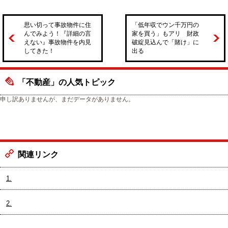
思い切って事故物件に住
「低年収でウン千万円の
んでみよう！『詳細の言
家を買う」もアリ 財政
えない』事故物件を内見
破綻見込んで「賭け」に
してきた！
出る
「不動産」の人気トピック
申し訳ありませんが、まだデータがありません。
関連リンク
1.
2.