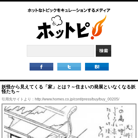
妖怪から見えてくる「家」とは？～住まいの発展といなくなる妖
怪たち～
引用先サイトより：
http://www.homes.co.jp/cont/press/buy/buy_00205/