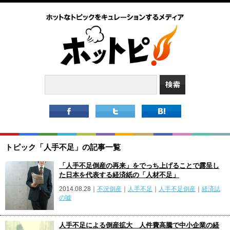
トピック「人手不足」の記事一覧
「人手不足倒産の再来」をでっち上げることで露呈し
た日本を代表する経済紙の「人材不足」
2014.08.28｜
不況倒産
｜
人手不足
｜
人手不足倒産
｜
経済誌
の嘘
人手不足による倒産拡大 人件費高騰で中小企業の経