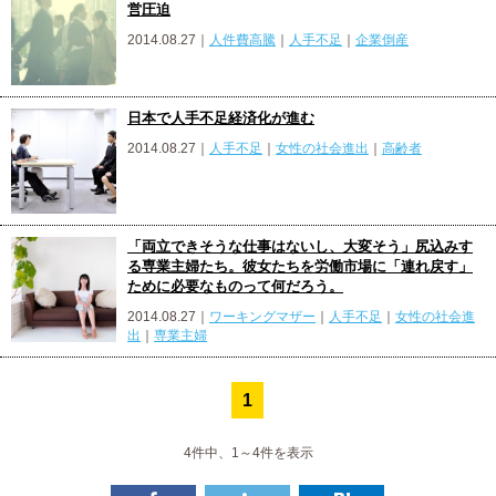
営圧迫
2014.08.27｜
人件費高騰
｜
人手不足
｜
企業倒産
日本で人手不足経済化が進む
2014.08.27｜
人手不足
｜
女性の社会進出
｜
高齢者
「両立できそうな仕事はないし、大変そう」尻込みす
る専業主婦たち。彼女たちを労働市場に「連れ戻す」
ために必要なものって何だろう。
2014.08.27｜
ワーキングマザー
｜
人手不足
｜
女性の社会進
出
｜
専業主婦
1
4件中、1～4件を表示