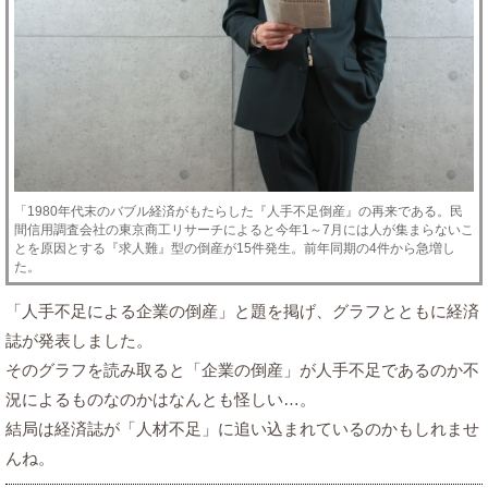
「1980年代末のバブル経済がもたらした『人手不足倒産』の再来である。民
間信用調査会社の東京商工リサーチによると今年1～7月には人が集まらないこ
とを原因とする『求人難』型の倒産が15件発生。前年同期の4件から急増し
た。
「人手不足による企業の倒産」と題を掲げ、グラフとともに経済
誌が発表しました。
そのグラフを読み取ると「企業の倒産」が人手不足であるのか不
況によるものなのかはなんとも怪しい…。
結局は経済誌が「人材不足」に追い込まれているのかもしれませ
んね。