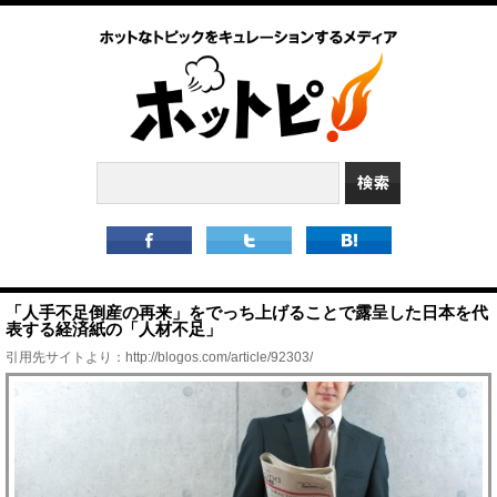
「人手不足倒産の再来」をでっち上げることで露呈した日本を代
表する経済紙の「人材不足」
引用先サイトより：
http://blogos.com/article/92303/