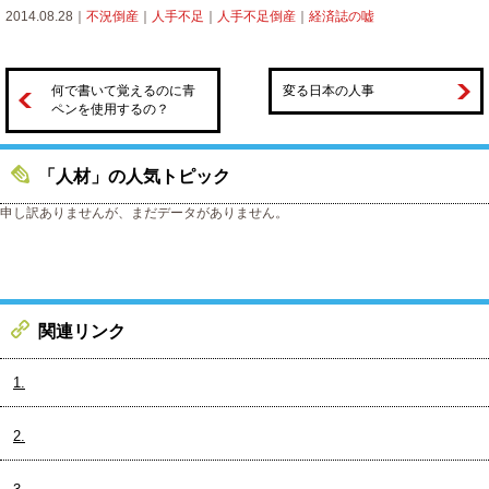
2014.08.28｜
不況倒産
｜
人手不足
｜
人手不足倒産
｜
経済誌の嘘
何で書いて覚えるのに青
変る日本の人事
ペンを使用するの？
「人材」の人気トピック
申し訳ありませんが、まだデータがありません。
関連リンク
1.
2.