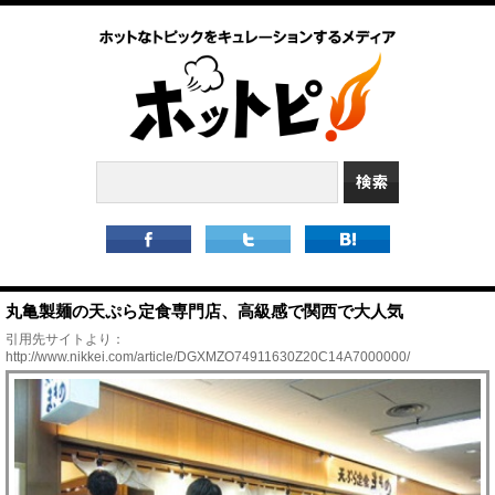
丸亀製麺の天ぷら定食専門店、高級感で関西で大人気
引用先サイトより：
http://www.nikkei.com/article/DGXMZO74911630Z20C14A7000000/