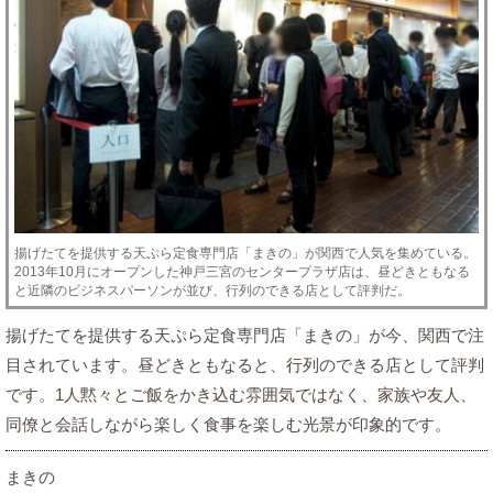
揚げたてを提供する天ぷら定食専門店「まきの」が関西で人気を集めている。
2013年10月にオープンした神戸三宮のセンタープラザ店は、昼どきともなる
と近隣のビジネスパーソンが並び、行列のできる店として評判だ。
揚げたてを提供する天ぷら定食専門店「まきの」が今、関西で注
目されています。昼どきともなると、行列のできる店として評判
です。1人黙々とご飯をかき込む雰囲気ではなく、家族や友人、
同僚と会話しながら楽しく食事を楽しむ光景が印象的です。
まきの