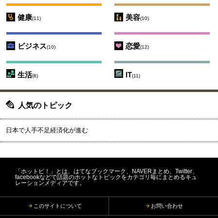
健康
美容
(11)
(10)
ビジネス
恋愛
(10)
(12)
生活
IT
(6)
(11)
人気のトピック
日本で人手不足経済化が進む
「ホットピ！」とは、はてなブックマーク、NAVERまとめ、Twitter、
facebookなどで話題のホットなトピックをカテゴリ毎にまとめるキュ
レーションメディアです。
このサイトについて
お問い合わせ