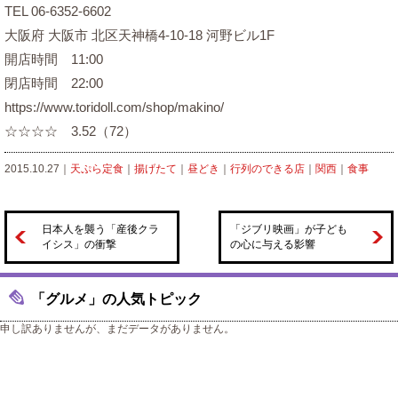
TEL 06-6352-6602
大阪府 大阪市 北区天神橋4-10-18 河野ビル1F
開店時間 11:00
閉店時間 22:00
https://www.toridoll.com/shop/makino/
☆☆☆☆ 3.52（72）
2015.10.27｜
天ぷら定食
｜
揚げたて
｜
昼どき
｜
行列のできる店
｜
関西
｜
食事
日本人を襲う「産後クラ
「ジブリ映画」が子ども
イシス」の衝撃
の心に与える影響
「グルメ」の人気トピック
申し訳ありませんが、まだデータがありません。