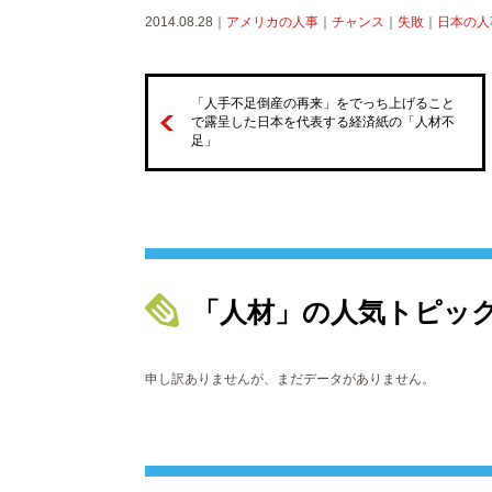
2014.08.28｜
アメリカの人事
｜
チャンス
｜
失敗
｜
日本の人
「人手不足倒産の再来」をでっち上げること
で露呈した日本を代表する経済紙の「人材不
足」
「人材」の人気トピッ
申し訳ありませんが、まだデータがありません。