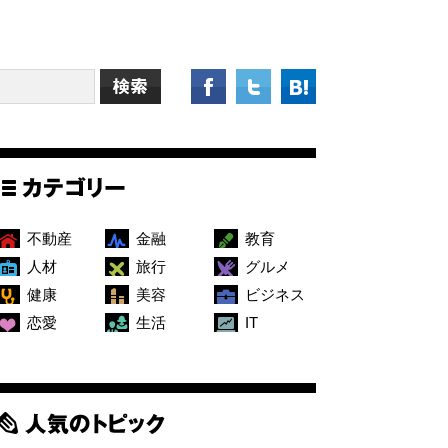
不動産
金融
教育
人材
旅行
グルメ
健康
美容
ビジネス
恋愛
生活
IT