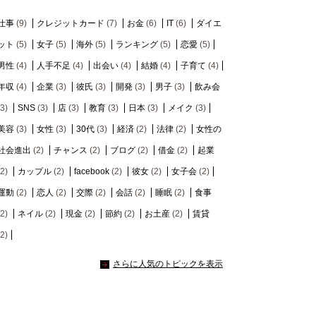
仕事
(9)
クレジットカード
(7)
お金
(6)
IT
(6)
ダイエ
ット
(5)
女子
(5)
海外
(5)
ランキング
(5)
恋愛
(5)
男性
(4)
人手不足
(4)
出会い
(4)
結婚
(4)
子育て
(4)
年収
(4)
企業
(3)
彼氏
(3)
開発
(3)
男子
(3)
飲み会
(3)
SNS
(3)
店
(3)
教育
(3)
日本
(3)
メイク
(3)
美容
(3)
女性
(3)
30代
(3)
経済
(2)
法律
(2)
女性の
社会進出
(2)
チャンス
(2)
ブログ
(2)
借金
(2)
起業
(2)
カップル
(2)
facebook
(2)
彼女
(2)
女子会
(2)
運動
(2)
恋人
(2)
交際
(2)
会話
(2)
睡眠
(2)
食事
(2)
ネイル
(2)
現金
(2)
節約
(2)
お土産
(2)
賃貸
(2)
さらに人気のトピックを表示