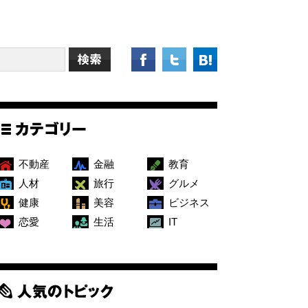
不動産
金融
教育
人材
旅行
グルメ
健康
美容
ビジネス
恋愛
生活
IT