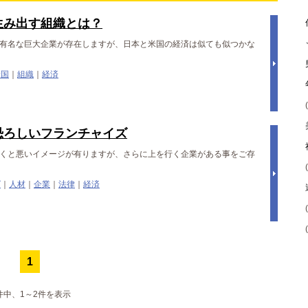
生み出す組織とは？
有名な巨大企業が存在しますが、日本と米国の経済は似ても似つかな
米国
｜
組織
｜
経済
恐ろしいフランチャイズ
くと悪いイメージが有りますが、さらに上を行く企業がある事をご存
ズ
｜
人材
｜
企業
｜
法律
｜
経済
1
件中、1～2件を表示