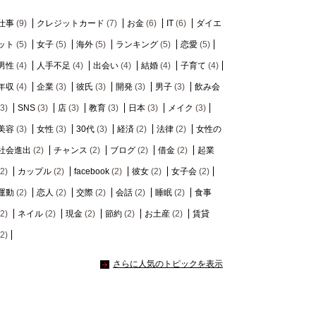
仕事
(9)
クレジットカード
(7)
お金
(6)
IT
(6)
ダイエ
ット
(5)
女子
(5)
海外
(5)
ランキング
(5)
恋愛
(5)
男性
(4)
人手不足
(4)
出会い
(4)
結婚
(4)
子育て
(4)
年収
(4)
企業
(3)
彼氏
(3)
開発
(3)
男子
(3)
飲み会
(3)
SNS
(3)
店
(3)
教育
(3)
日本
(3)
メイク
(3)
美容
(3)
女性
(3)
30代
(3)
経済
(2)
法律
(2)
女性の
社会進出
(2)
チャンス
(2)
ブログ
(2)
借金
(2)
起業
(2)
カップル
(2)
facebook
(2)
彼女
(2)
女子会
(2)
運動
(2)
恋人
(2)
交際
(2)
会話
(2)
睡眠
(2)
食事
(2)
ネイル
(2)
現金
(2)
節約
(2)
お土産
(2)
賃貸
(2)
さらに人気のトピックを表示