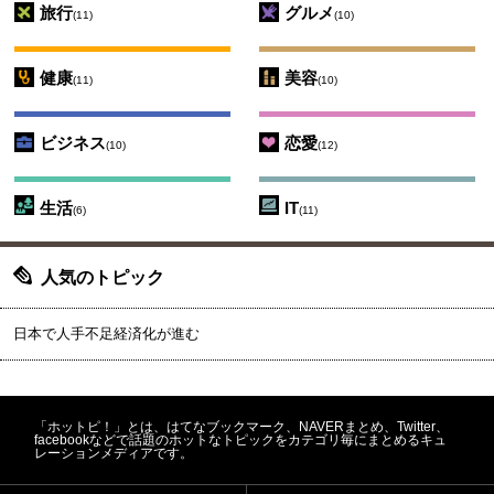
旅行
グルメ
(11)
(10)
健康
美容
(11)
(10)
ビジネス
恋愛
(10)
(12)
生活
IT
(6)
(11)
人気のトピック
日本で人手不足経済化が進む
「ホットピ！」とは、はてなブックマーク、NAVERまとめ、Twitter、
facebookなどで話題のホットなトピックをカテゴリ毎にまとめるキュ
レーションメディアです。