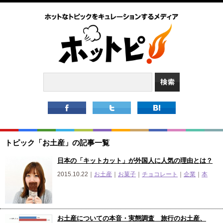
トピック「お土産」の記事一覧
日本の「キットカット」が外国人に人気の理由とは？
2015.10.22｜
お土産
｜
お菓子
｜
チョコレート
｜
企業
｜
本
お土産についての本音・実態調査 旅行のお土産、