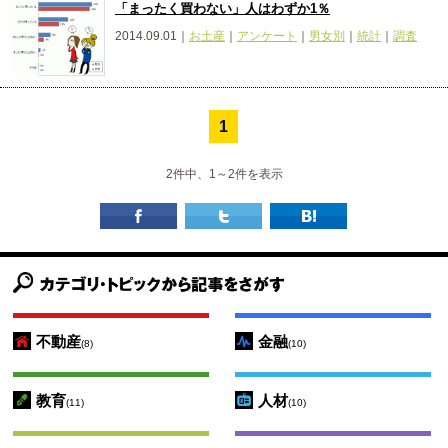
「まったく買わない」人はわずか1％
2014.09.01｜
お土産
｜
アンケート
｜
男女別
｜
統計
｜
調査
1
2件中、1～2件を表示
不動産
金融
(8)
(10)
教育
人材
(11)
(10)