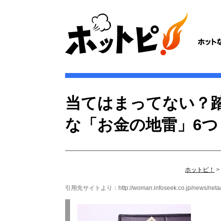
当てはまってない？
な「お金の地雷」6つ
ホットピ！
>
引用先サイトより：
http://woman.infoseek.co.jp/news/net