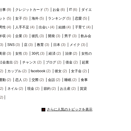
仕事
(9)
クレジットカード
(7)
お金
(6)
IT
(6)
ダイエ
ット
(5)
女子
(5)
海外
(5)
ランキング
(5)
恋愛
(5)
男性
(4)
人手不足
(4)
出会い
(4)
結婚
(4)
子育て
(4)
年収
(4)
企業
(3)
彼氏
(3)
開発
(3)
男子
(3)
飲み会
(3)
SNS
(3)
店
(3)
教育
(3)
日本
(3)
メイク
(3)
美容
(3)
女性
(3)
30代
(3)
経済
(2)
法律
(2)
女性の
社会進出
(2)
チャンス
(2)
ブログ
(2)
借金
(2)
起業
(2)
カップル
(2)
facebook
(2)
彼女
(2)
女子会
(2)
運動
(2)
恋人
(2)
交際
(2)
会話
(2)
睡眠
(2)
食事
(2)
ネイル
(2)
現金
(2)
節約
(2)
お土産
(2)
賃貸
(2)
さらに人気のトピックを表示