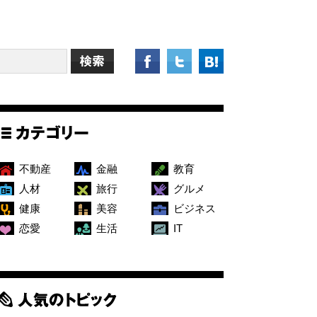
不動産
金融
教育
人材
旅行
グルメ
健康
美容
ビジネス
恋愛
生活
IT