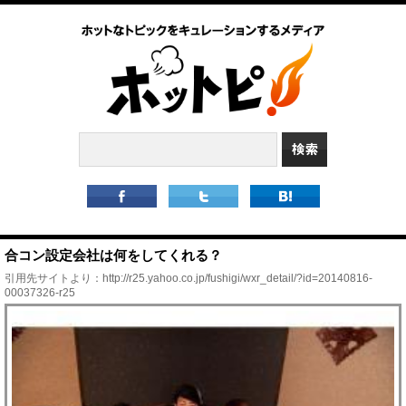
合コン設定会社は何をしてくれる？
引用先サイトより：
http://r25.yahoo.co.jp/fushigi/wxr_detail/?id=20140816-
00037326-r25