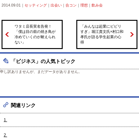
2014.09.01｜
セッティング
｜
出会い
｜
合コン
｜
理想
｜
飲み会
ワタミ店長実名告発！
「みんなは起業にビビリ
「僕は目の前の焼き鳥が
すぎ」堀江貴文氏×村口和
冷めていくのが耐えられ
孝氏が語る学生起業の心
ない」
得
「ビジネス」の人気トピック
申し訳ありませんが、まだデータがありません。
関連リンク
1.
2.