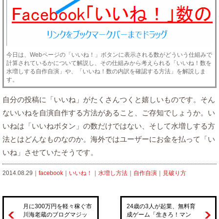
今日は、Webページの「いいね！」ボタンに表示される数がどういう仕組みで
計算されているかについて解説し、その仕組みから考えられる「いいね！数を
水増しする自作自演」や、「いいね！数の内訳を確認する方法」を解説しま
す。
自分の投稿に「いいね」がたくさんつくと嬉しいものです。そん
ないいねを自演自作する方法があること、ご存知でしょうか。い
いねは「いいねボタン」の数だけではない、そして水増しする方
法とはどんなものなのか。海外ではユーザーにお金を払って「い
いね」させていたそうです。
2014.08.29｜
facebook
｜
いいね！
｜
水増し方法
｜
自作自演
｜
見破り方
月に300万円を軽々稼ぐ市
24歳の3人が起業、無料育
川海老蔵のブログマジッ
成ゲーム「生きろ！マン