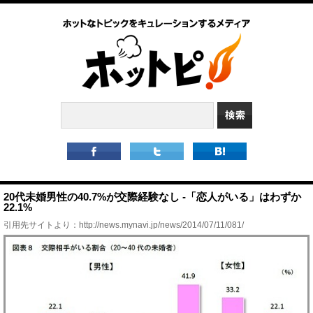
20代未婚男性の40.7%が交際経験なし -「恋人がいる」はわずか
22.1%
引用先サイトより：
http://news.mynavi.jp/news/2014/07/11/081/