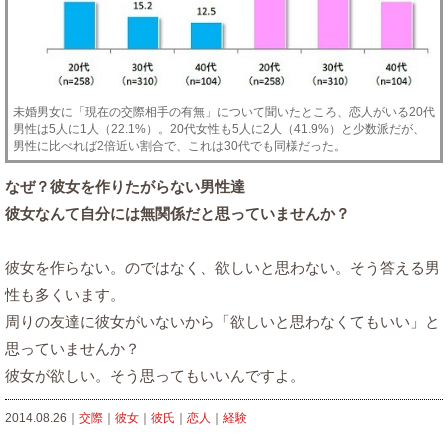
未婚男女に「現在の交際相手の有無」について聞いたところ、恋人がいる20代
男性は5人に1人（22.1%）。20代女性も5人に2人（41.9%）と少数派だが、
男性に比べれば2倍近い割合で、これは30代でも同様だった。
なぜ？彼女を作りたがらない男性達
彼女なんて自分には無関係だと思っていませんか？
彼女を作らない。のではなく、欲しいと思わない。そう答える男
性も多くいます。
周りの友達に彼女がいないから「欲しいと思わなくてもいい」と
思っていませんか？
彼女が欲しい。そう思ってもいいんですよ。
2014.08.26｜
交際
｜
彼女
｜
彼氏
｜
恋人
｜
経験