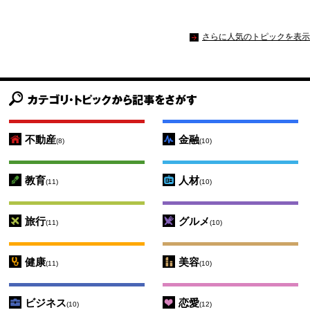
さらに人気のトピックを表示
不動産
金融
(8)
(10)
教育
人材
(11)
(10)
旅行
グルメ
(11)
(10)
健康
美容
(11)
(10)
ビジネス
恋愛
(10)
(12)