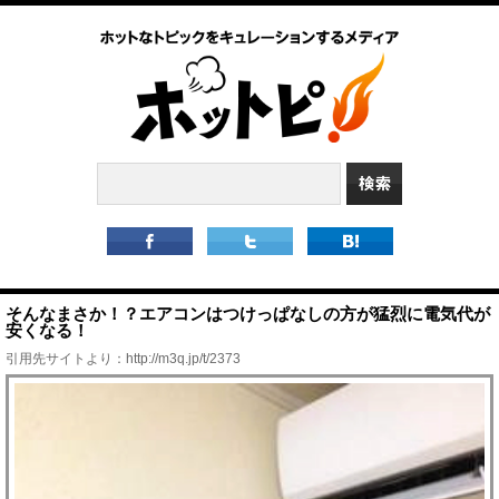
そんなまさか！？エアコンはつけっぱなしの方が猛烈に電気代が
安くなる！
引用先サイトより：
http://m3q.jp/t/2373