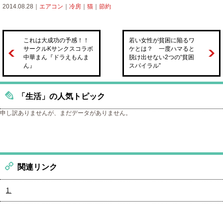
2014.08.28｜
エアコン
｜
冷房
｜
猫
｜
節約
これは大成功の予感！！
若い女性が貧困に陥るワ
サークルKサンクスコラボ
ケとは？ 一度ハマると
中華まん『ドラえもんま
脱け出せない2つの“貧困
ん』
スパイラル”
「生活」の人気トピック
申し訳ありませんが、まだデータがありません。
関連リンク
1.